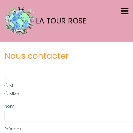
Aller
au
contenu
LA TOUR ROSE
principal
Nous contacter
.
M
MMe
Nom
Prénom